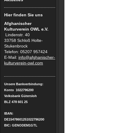
Hier finden Sie uns
Afghanischer
Kulturverein OWL e.V.
Lindenstr. 40
33758 Schloß Holte-
Stukenbrock
Telefon: 05207 957424
E-Mail:
info@afghanischer-
kulturverein-owl.com
Unsere Bankverbindung:
Konto 1022796200
Volksbank Gütersloh
BLZ 478 601 25
IBAN:
DE15478601251022796200
BIC: GENODEM1GTL