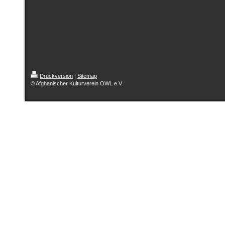
Druckversion
|
Sitemap
© Afghanischer Kulturverein OWL e.V.