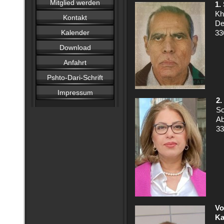
Mitglied werden
1.
Kh
Kontakt
De
Kalender
33
Download
Anfahrt
Pshto-Dari-Schrift
Impressum
2.
So
Ab
33
Vo
Ka