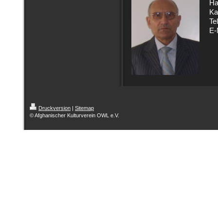
Ha
Ka
Te
E-
Druckversion
|
Sitemap
© Afghanischer Kulturverein OWL e.V.