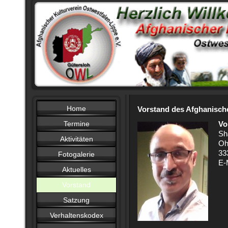
Home
Vorstand des Afghanisch
Termine
Vo
Sh
Aktivitäten
Oh
33
Fotogalerie
E-
Aktuelles
Vorstand
Satzung
Verhaltenskodex